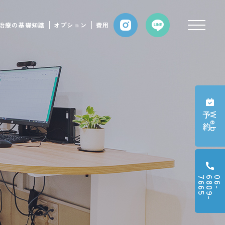
治療の基礎知識
オプション
費用
約
W
e
b
予
5
0
6
-
6
8
0
9
-
7
6
6