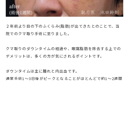
２年前より目の下のふくらみ(脂肪)が出てきたとのことで、当
院でのクマ取り手術に至りました。
クマ取りのダウンタイムの経過や、眼窩脂肪を除去する上での
デメリットは、多くの方が気にされるポイントです。
ダウンタイムは主に腫れと内出血です。
通常手術1～3日後がピークとなることがほとんどで約1～2週間
かけて消失していきます。
ダウンタイムを軽減させるために、オプションにて内出血予防
注射や、漢方もご用意しております。
眼窩脂肪を除去する上でのデメリットに関しては
こちら
をご参
照ください。