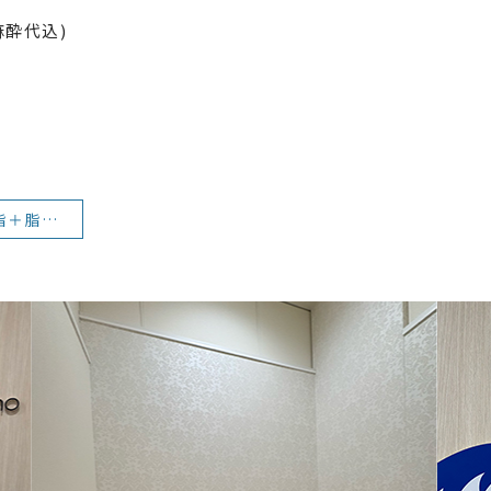
麻酔代込)
50代女性 脱脂＋脂肪注入 術後3か月