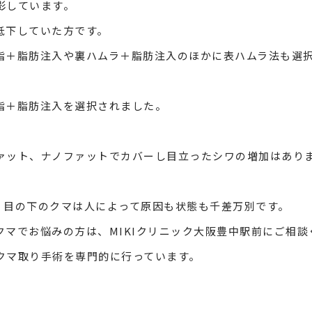
影しています。
低下していた方です。
脂＋脂肪注入や裏ハムラ＋脂肪注入のほかに表ハムラ法も選
脂＋脂肪注入を選択されました。
ァット、ナノファットでカバーし目立ったシワの増加はあり
、目の下のクマは人によって原因も状態も千差万別です。
クマでお悩みの方は、
MIKI
クリニック大阪豊中駅前にご相談
クマ取り手術を専門的に行っています。