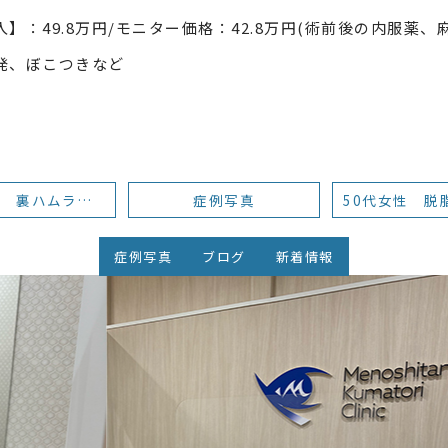
入】：
49.8
万円/モニター価格：42.8万円(術前後の内服薬、
発、ぼこつきなど
20代女性 裏ハムラ法 術後3か月
症例写真
症例写真
ブログ
新着情報