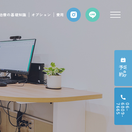
治療の基礎知識
オプション
費用
約
W
e
b
予
5
0
6
-
6
8
0
9
-
7
6
6