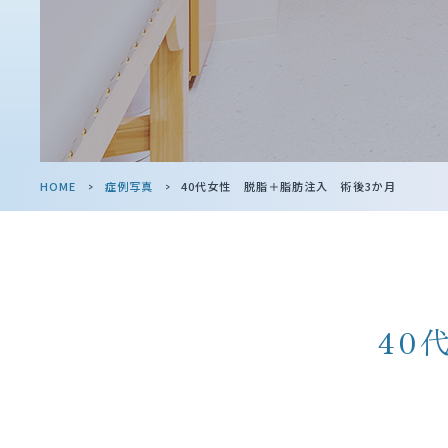
HOME
>
症例写真
>
40代女性 脱脂＋脂肪注入 術後3か月
40