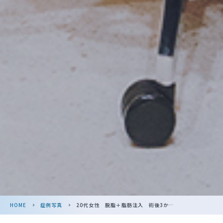
HOME
>
症例写真
>
20代女性 脱脂＋脂肪注入 術後3か月